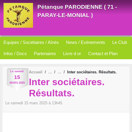
Panneau de gestion des cookies
Pétanque PARODIENNE ( 71 -
PARAY-LE-MONIAL )
Equipes / Sociétaires / Aînés
News / Evénements
Le Club
Infos / Docs
Partenaires
Livre d or
Contact et Plan
Le
samedi
Accueil
Inter sociétaires. Résultats.
15
Inter sociétaires.
MARS
2025
Résultats.
Le
samedi
15
mars
2025
à 13h45