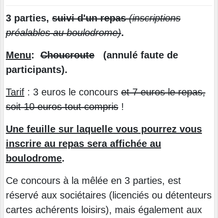
3 parties,
suivi d'un repas
(inscriptions
préalables au boulodrome)
.
Menu
:
Choucroute
(annulé faute de
participants).
Tarif
: 3 euros le concours
et 7 euros le repas,
soit 10 euros tout compris
!
Une feuille sur laquelle vous pourrez vous
inscrire au repas sera affichée au
boulodrome
.
Ce concours à la mêlée en 3 parties, est
réservé aux sociétaires (licenciés ou détenteurs
cartes achérents loisirs), mais également aux