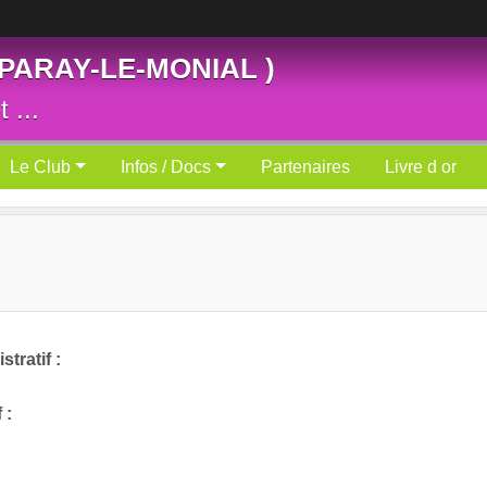
 PARAY-LE-MONIAL )
 ...
Le Club
Infos / Docs
Partenaires
Livre d or
tratif :
 :