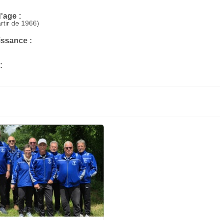
'age :
rtir de 1966)
issance :
: