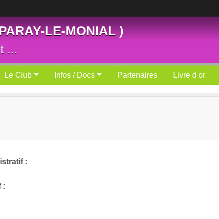
 PARAY-LE-MONIAL )
 ...
Le Club
Infos / Docs
Partenaires
Livre d or
tratif :
 :