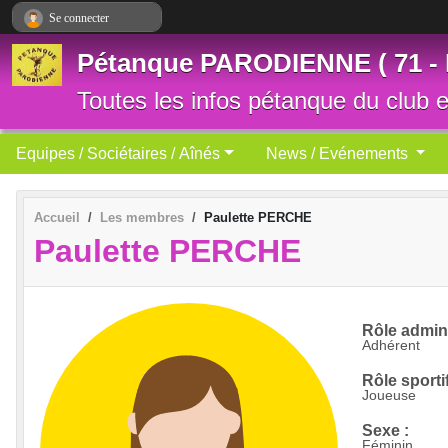
Panneau de gestion des cookies
Se connecter
Pétanque PARODIENNE ( 71 -
Toutes les infos pétanque du club et
Equipes / Sociétaires / Aînés
News / Evénements
Accueil
Les membres
Paulette PERCHE
Paulette PERCHE
Rôle adminis
Adhérent
Rôle sportif
Joueuse
Sexe :
Féminin