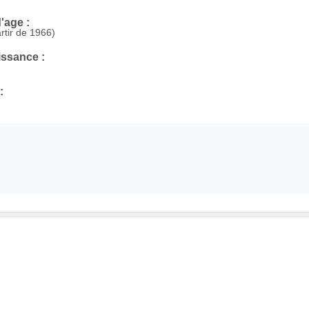
'age :
rtir de 1966)
issance :
: