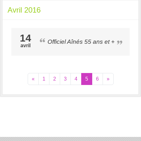
Avril 2016
14
Officiel Aînés 55 ans et +
avril
«
1
2
3
4
5
6
»