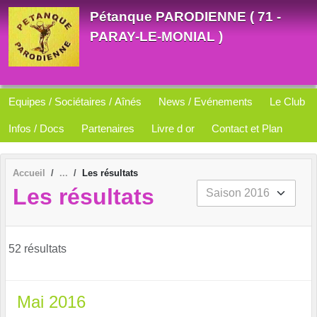
Panneau de gestion des cookies
Pétanque PARODIENNE ( 71 -
PARAY-LE-MONIAL )
Equipes / Sociétaires / Aînés
News / Evénements
Le Club
Infos / Docs
Partenaires
Livre d or
Contact et Plan
Accueil
Les résultats
Les résultats
52 résultats
Mai 2016