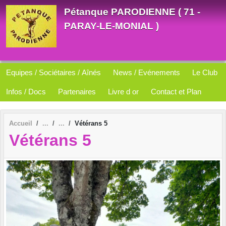
Panneau de gestion des cookies
Pétanque PARODIENNE ( 71 -
PARAY-LE-MONIAL )
Equipes / Sociétaires / Aînés
News / Evénements
Le Club
Infos / Docs
Partenaires
Livre d or
Contact et Plan
Accueil
Vétérans 5
Vétérans 5