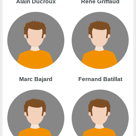
Alain Ducroux
René Griffaud
Marc Bajard
Fernand Batillat