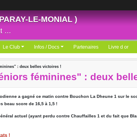
 PARAY-LE-MONIAL )
 ...
Le Club
Infos / Docs
Partenaires
Livre d or
nines" : deux belles victoires !
iors féminines" : deux belles
rodienne a gagné ce matin contre Bouchon La Dheune 1 sur le sco
ès beau score de 16,5 à 1,5 !
éral actuel (ayant perdu contre Chauffailles 1 et du fait que Bla
ats !