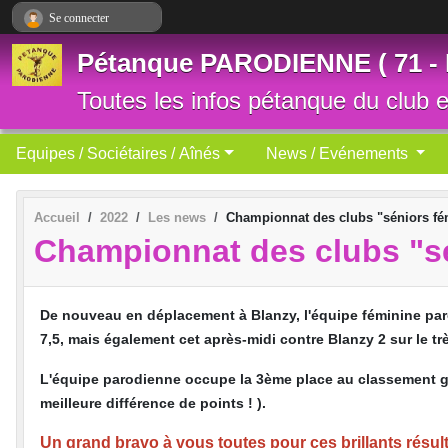
Panneau de gestion des cookies
Se connecter
Pétanque PARODIENNE ( 71 -
Toutes les infos pétanque du club et
Equipes / Sociétaires / Aînés
News / Evénements
Accueil
2022
Les news
Championnat des clubs "séniors fémi
Championnat des clubs "sén
De nouveau en déplacement à Blanzy, l'équipe féminine pa
7,5, mais également cet après-midi contre Blanzy 2 sur le tr
L'équipe parodienne occupe la 3ème place au classement gén
meilleure différence de points ! ).
Un grand bravo à vous toutes pour ces brillants résult