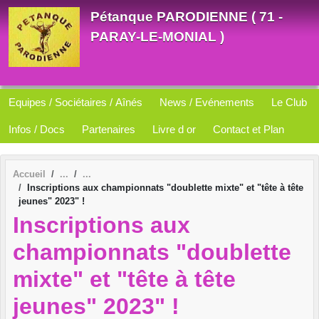
Panneau de gestion des cookies
Pétanque PARODIENNE ( 71 -
PARAY-LE-MONIAL )
Equipes / Sociétaires / Aînés
News / Evénements
Le Club
Infos / Docs
Partenaires
Livre d or
Contact et Plan
Accueil
Inscriptions aux championnats "doublette mixte" et "tête à tête
jeunes" 2023" !
Inscriptions aux
championnats "doublette
mixte" et "tête à tête
jeunes" 2023" !