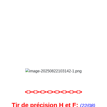
<><><><><><><><>
Tir de précision H et F
:
(22/08)