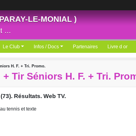
 PARAY-LE-MONIAL )
 ...
Le Club
Infos / Docs
Partenaires
Livre d or
niors H. F. + Tri. Promo.
+ Tir Séniors H. F. + Tri. Pro
3). Résultats. Web TV.