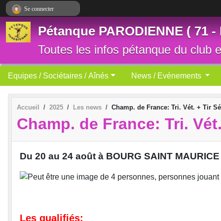
Panneau de gestion des cookies
Se connecter
Pétanque PARODIENNE ( 71 -
Toutes les infos pétanque du club et
Equipes / Sociétaires / Aînés
News / Evénements
Accueil
2025
Les news
Champ. de France: Tri. Vét. + Tir Sé
Champ. de France: Tri. Vét. 
Du 20 au 24 août à BOURG SAINT MAURICE (7
Les qualifiés
: