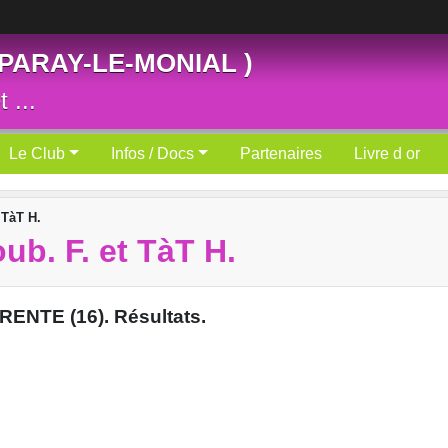
 PARAY-LE-MONIAL )
 ...
Le Club
Infos / Docs
Partenaires
Livre d or
 TàT H.
b. F. et TàT H.
RENTE (16). Résultats.