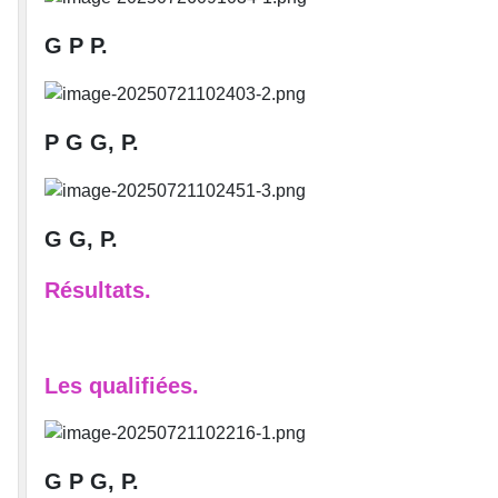
G P P.
P G G, P.
G G, P.
Résultats.
Les qualifiées.
G P G, P.