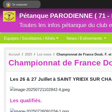
Panneau de gestion des cookies
Se connecter
Pétanque PARODIENNE ( 71 -
Toutes les infos pétanque du club et
Equipes / Sociétaires / Aînés
News / Evénements
Accueil
2025
Les news
Championnat de France Doub. F. et
Championnat de France Dou
Les 26 & 27 Juillet à SAINT YRIEIX SUR CHA
Les qualifiés.