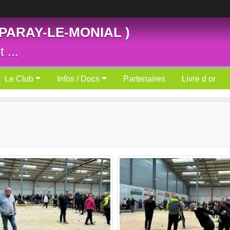
 PARAY-LE-MONIAL )
 ...
Le Club
Infos / Docs
Partenaires
Livre d or